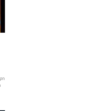
הקר
מ