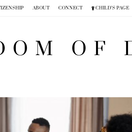
TIZENSHIP
ABOUT
CONNECT
CHILD’S PAGE
FREQUENTLY ASKED QUESTIONS
ZION SUPERHERO
DOM OF 