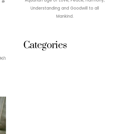
Aquarian age of Love, Peace, Harmony,
Understanding and Goodwill to all
Mankind.
Categories
האו