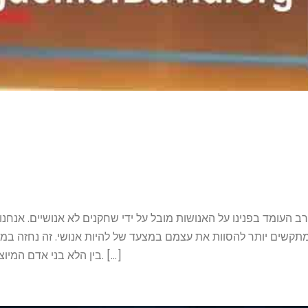
ב העומד בפנינו על האנושות מובל על ידי שחקנים לא אנושיים. אנחנו
תקשים יותר להסוות את עצמם במצעד של להיות אנושי. זה נחזה במש
בין הלא בני אדם המיוצגים על ידי האשפה לבני האדם, המיוצגים על ידי החיטה. […]